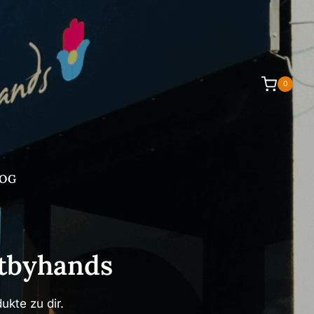
0
OG
tbyhands
kte zu dir.