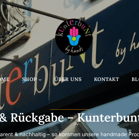
OME
SHOP
ÜBER UNS
KONTAKT
BL
 & Rückgabe – Kunterbun
sparent & nachhaltig – so kommen unsere handmade Produ