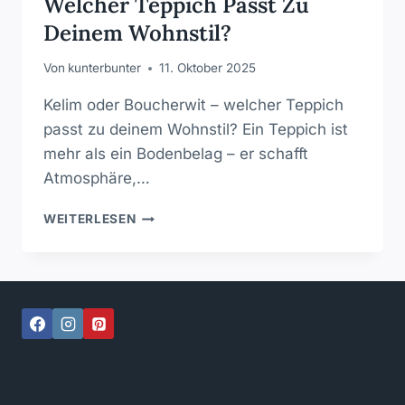
Welcher Teppich Passt Zu
Deinem Wohnstil?
Von
kunterbunter
11. Oktober 2025
Kelim oder Boucherwit – welcher Teppich
passt zu deinem Wohnstil? Ein Teppich ist
mehr als ein Bodenbelag – er schafft
Atmosphäre,…
KILIM
WEITERLESEN
ODER
BOUCHERWIT
–
WELCHER
TEPPICH
PASST
ZU
DEINEM
WOHNSTIL?