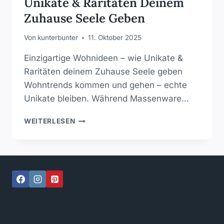
Unikate & Raritäten Deinem
Zuhause Seele Geben
Von
kunterbunter
11. Oktober 2025
Einzigartige Wohnideen – wie Unikate &
Raritäten deinem Zuhause Seele geben
Wohntrends kommen und gehen – echte
Unikate bleiben. Während Massenware…
EINZIGARTIGE
WEITERLESEN
WOHNIDEEN
–
WIE
UNIKATE
&
RARITÄTEN
DEINEM
ZUHAUSE
SEELE
GEBEN