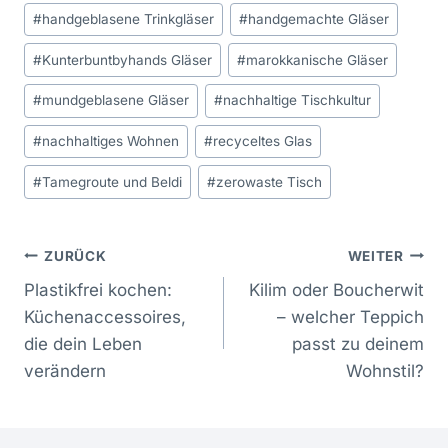
#
handgeblasene Trinkgläser
#
handgemachte Gläser
#
Kunterbuntbyhands Gläser
#
marokkanische Gläser
#
mundgeblasene Gläser
#
nachhaltige Tischkultur
#
nachhaltiges Wohnen
#
recyceltes Glas
#
Tamegroute und Beldi
#
zerowaste Tisch
Beitragsnavigation
ZURÜCK
WEITER
Plastikfrei kochen:
Kilim oder Boucherwit
Küchenaccessoires,
– welcher Teppich
die dein Leben
passt zu deinem
verändern
Wohnstil?