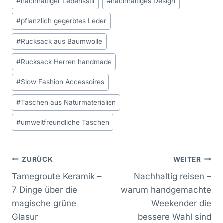
#
nachhaltiger Lebensstil
#
nachhaltiges Design
#
pflanzlich gegerbtes Leder
#
Rucksack aus Baumwolle
#
Rucksack Herren handmade
#
Slow Fashion Accessoires
#
Taschen aus Naturmaterialien
#
umweltfreundliche Taschen
Beitragsnavigation
ZURÜCK
WEITER
Tamegroute Keramik –
Nachhaltig reisen –
7 Dinge über die
warum handgemachte
magische grüne
Weekender die
Glasur
bessere Wahl sind