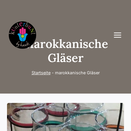
Zum
Inhalt
springen
Marokkanische
Gläser
Startseite
-
marokkanische Gläser