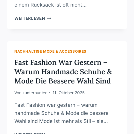
einem Rucksack ist oft nicht…
LEDERTASCHE
WEITERLESEN
ODER
RUCKSACK
–
WELCHER
NACHHALTIGE
NACHHALTIGE MODE & ACCESSOIRES
BEGLEITER
Fast Fashion War Gestern –
PASST
ZU
Warum Handmade Schuhe &
DIR?
Mode Die Bessere Wahl Sind
Von
kunterbunter
11. Oktober 2025
Fast Fashion war gestern – warum
handmade Schuhe & Mode die bessere
Wahl sind Mode ist mehr als Stil – sie…
FAST