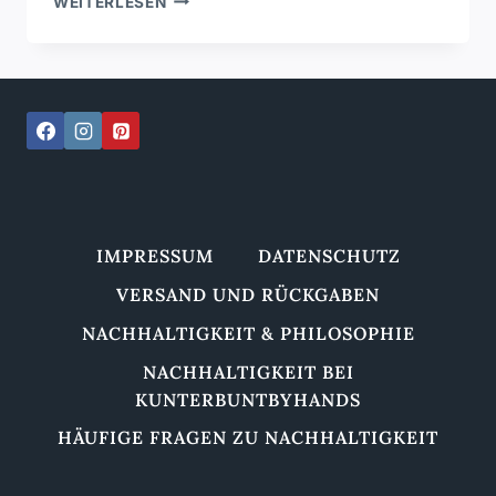
WEITERLESEN
FASHION
WAR
GESTERN
–
WARUM
HANDMADE
SCHUHE
&
MODE
DIE
BESSERE
IMPRESSUM
DATENSCHUTZ
WAHL
VERSAND UND RÜCKGABEN
SIND
NACHHALTIGKEIT & PHILOSOPHIE
NACHHALTIGKEIT BEI
KUNTERBUNTBYHANDS
HÄUFIGE FRAGEN ZU NACHHALTIGKEIT